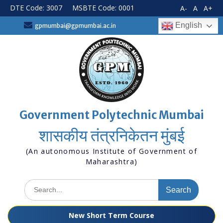
Skip
DTE Code: 3007
MSBTE Code: 0001
A-
A
A+
to
content
English
gpmumbai@gpmumbai.ac.in
Government Polytechnic Mumbai
शासकीय तंत्रनिकेतन मुंबई
(An autonomous Institute of Government of
Maharashtra)
Search
for:
New Short Term Course